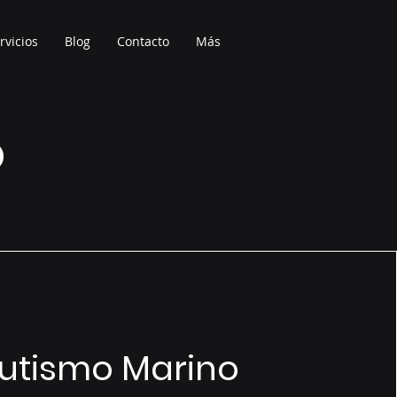
rvicios
Blog
Contacto
Más
o
utismo Marino