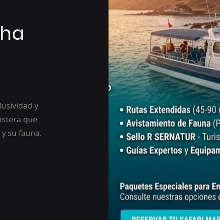
cha
usividad y
ostera que
 y su fauna.