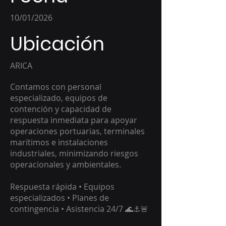
10/01/2026
Ubicación
ARICA
Contamos con personal
especializado, equipos de
contención y capacidad de
respuesta inmediata para apoyar
operaciones portuarias, terminales
marítimos e instalaciones
industriales, minimizando riesgos
operacionales y ambientales.
Respuesta rápida • Equipos
especializados • Planes de
contingencia • Asistencia 24/7 🌊⚓🚨