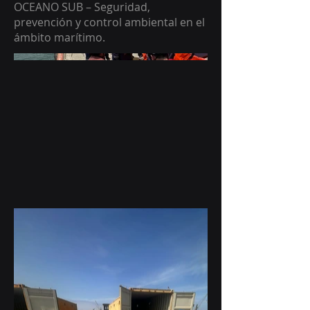
OCEANO SUB – Seguridad,
prevención y control ambiental en el
ámbito marítimo.