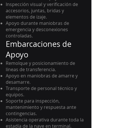
Inspección visual y verificación de
accesorios, juntas, bridas y
elementos de izaje.
Apoyo durante maniobras de
emergencia y desconexiones
controladas.
Embarcaciones de
Apoyo
Remolque y posicionamiento de
líneas de transferencia.
Apoyo en maniobras de amarre y
desamarre.
Transporte de personal técnico y
equipos.
Soporte para inspección,
mantenimiento y respuesta ante
contingencias.
Asistencia operativa durante toda la
estadía de la nave en terminal.