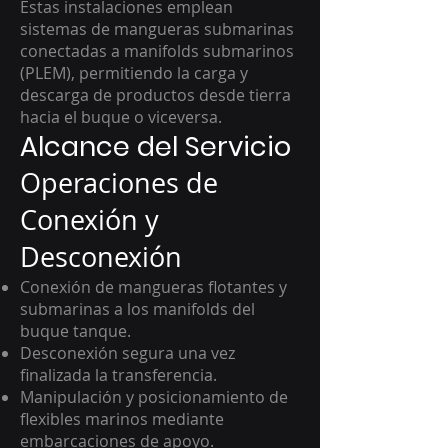
Estas instalaciones emplean
sistemas de mangueras submarinas
conectadas a manifolds submarinos
(PLEM), permitiendo la carga y
descarga de productos desde tierra
hacia el buque o viceversa.
Alcance del Servicio
Operaciones de
Conexión y
Desconexión
Conexión de mangueras flotantes y
submarinas a los manifolds del
buque tanque.
Desconexión segura una vez
finalizada la transferencia.
Manipulación y posicionamiento de
flexibles marinos mediante
embarcaciones de apoyo.