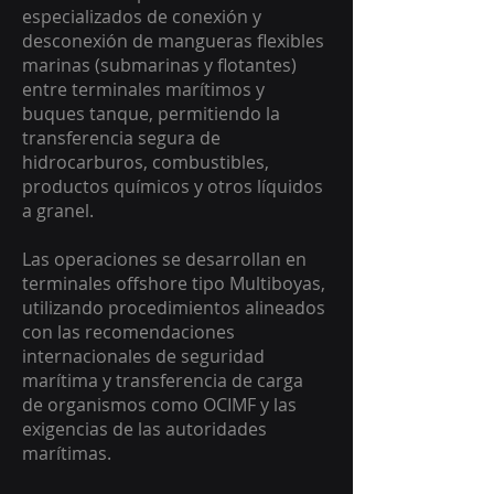
especializados de conexión y
desconexión de mangueras flexibles
marinas (submarinas y flotantes)
entre terminales marítimos y
buques tanque, permitiendo la
transferencia segura de
hidrocarburos, combustibles,
productos químicos y otros líquidos
a granel.
Las operaciones se desarrollan en
terminales offshore tipo Multiboyas,
utilizando procedimientos alineados
con las recomendaciones
internacionales de seguridad
marítima y transferencia de carga
de organismos como OCIMF y las
exigencias de las autoridades
marítimas.