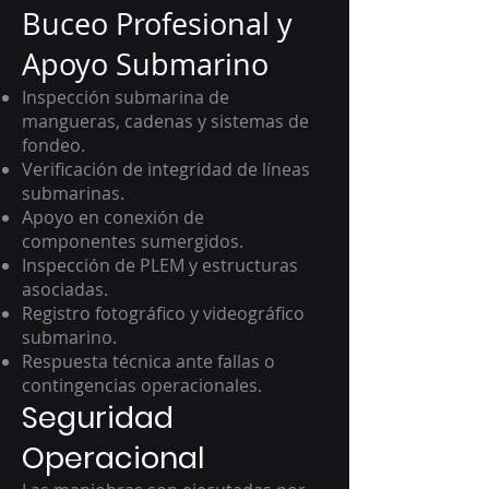
Buceo Profesional y
Apoyo Submarino
Inspección submarina de
mangueras, cadenas y sistemas de
fondeo.
Verificación de integridad de líneas
submarinas.
Apoyo en conexión de
componentes sumergidos.
Inspección de PLEM y estructuras
asociadas.
Registro fotográfico y videográfico
submarino.
Respuesta técnica ante fallas o
contingencias operacionales.
Seguridad
Operacional