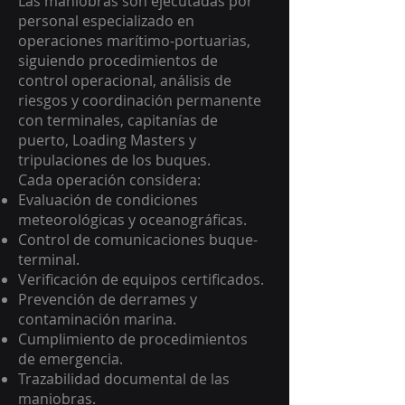
Las maniobras son ejecutadas por
personal especializado en
operaciones marítimo-portuarias,
siguiendo procedimientos de
control operacional, análisis de
riesgos y coordinación permanente
con terminales, capitanías de
puerto, Loading Masters y
tripulaciones de los buques.
Cada operación considera:
Evaluación de condiciones
meteorológicas y oceanográficas.
Control de comunicaciones buque-
terminal.
Verificación de equipos certificados.
Prevención de derrames y
contaminación marina.
Cumplimiento de procedimientos
de emergencia.
Trazabilidad documental de las
maniobras.