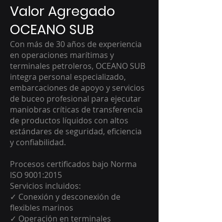
Valor Agregado
OCEANO SUB
Con más de 30 años de experiencia
en operaciones marítimas y
terminales petroleros, OCEANO SUB
integra personal especializado,
embarcaciones de apoyo y servicios
de buceo profesional para ejecutar
maniobras críticas de transferencia
de productos líquidos con altos
estándares de seguridad, eficiencia
y confiabilidad.
Procesos certificados bajo Norma
ISO 9001:2015
Servicios incluidos:
✓ Conexión y desconexión de
flexibles marinos
✓ Operación en terminales