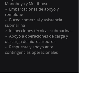
Monoboya y Multiboya
✓ Embarcaciones de apoyo y
remolque
✓ Buceo comercial y asistencia
submarina
✓ Inspecciones técnicas submarinas
✓ Apoyo a operaciones de carga y
descarga de hidrocarburos
✓ Respuesta y apoyo ante
contingencias operacionales
Contanctanos.
Ponte en contacto para que
podamos empezar a trabajar juntos.